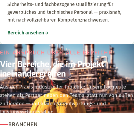
Sicherheits- und fachbezogene Qualifizierung für
gewerbliches und technisches Personal — praxisnah,
mit nachvollziehbaren Kompetenznachweisen.
Bereich ansehen
EIN ANSPRUCH ÜBER ALLE BEREICHE
Vier Bereiche, die im Projekt
ineinandergreifen
Aus der Praxis industrieller Projekte: Unsere Fachleute
stehen als Partner neben den Teams, statt nur von außen
zu beraten — mit klaren Verantwortungs- und
Leistungsschnittstellen.
BRANCHEN