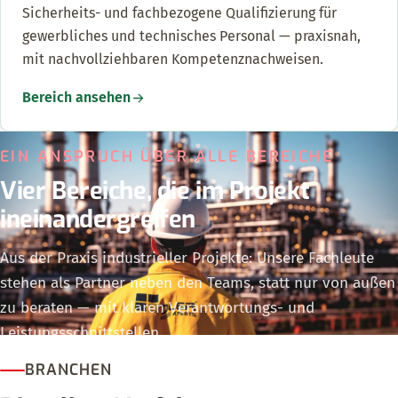
Sicherheits- und fachbezogene Qualifizierung für
gewerbliches und technisches Personal — praxisnah,
mit nachvollziehbaren Kompetenznachweisen.
Bereich ansehen
EIN ANSPRUCH ÜBER ALLE BEREICHE
Vier Bereiche, die im Projekt
ineinandergreifen
Aus der Praxis industrieller Projekte: Unsere Fachleute
stehen als Partner neben den Teams, statt nur von außen
zu beraten — mit klaren Verantwortungs- und
Leistungsschnittstellen.
BRANCHEN